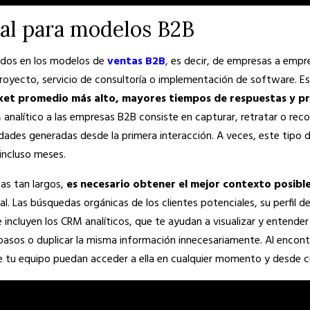
eal para modelos B2B
ados en los modelos de
ventas B2B
, es decir, de empresas a empr
proyecto, servicio de consultoría o implementación de software. E
ket promedio más alto, mayores tiempos de respuestas y pr
M analítico a las empresas B2B consiste en capturar, retratar o reco
idades generadas desde la primera interacción. A veces, este tipo
incluso meses.
as tan largos,
es necesario obtener el mejor contexto posible
l. Las búsquedas orgánicas de los clientes potenciales, su perfil 
 incluyen los CRM analíticos, que te ayudan a visualizar y entender
 pasos o duplicar la misma información innecesariamente. Al encon
e tu equipo puedan acceder a ella en cualquier momento y desde cu