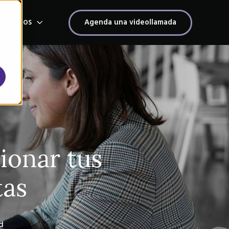
Servicios
Agenda una videollamada
s
ionar tus
tas
d