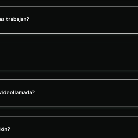
as trabajan?
 videollamada?
sión?